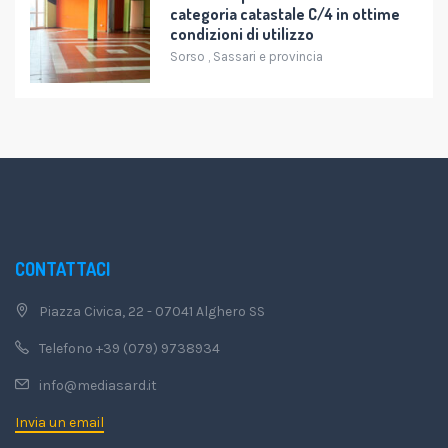
categoria catastale C/4 in ottime
condizioni di utilizzo
Sorso
,
Sassari e provincia
CONTATTACI
Piazza Civica, 22 - 07041 Alghero SS
Telefono +39 (079) 9738934
info@mediasard.it
Invia un email