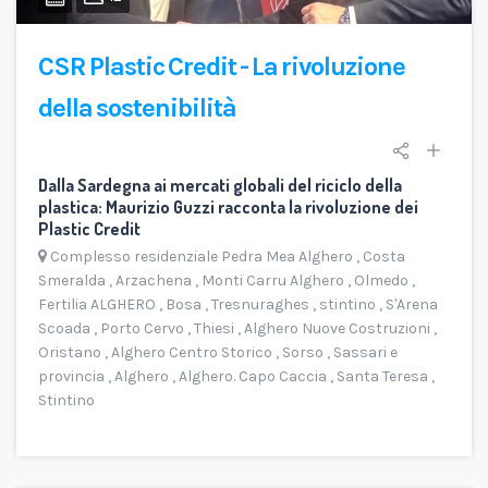
CSR Plastic Credit - La rivoluzione
della sostenibilità
Dalla Sardegna ai mercati globali del riciclo della
plastica: Maurizio Guzzi racconta la rivoluzione dei
Plastic Credit
Complesso residenziale Pedra Mea Alghero
,
Costa
Smeralda
,
Arzachena
,
Monti Carru Alghero
,
Olmedo
,
Fertilia ALGHERO
,
Bosa
,
Tresnuraghes
,
stintino
,
S'Arena
Scoada
,
Porto Cervo
,
Thiesi
,
Alghero Nuove Costruzioni
,
Oristano
,
Alghero Centro Storico
,
Sorso
,
Sassari e
provincia
,
Alghero
,
Alghero. Capo Caccia
,
Santa Teresa
,
Stintino