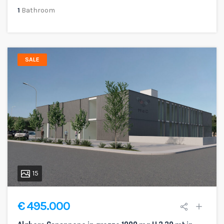
1
Bathroom
SALE
15
€ 495.000