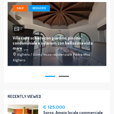
SALE
REDUCED
17
Villa capo schiera con giardino, piscina
condominiale e solarium con bellissima vista
mare
Alghero
/
Complesso residenziale Pedra Mea
Alghero
118 Mq.
4
2
RECENTLY VIEWED
€ 125.000
Sorso. Ampio locale commerciale