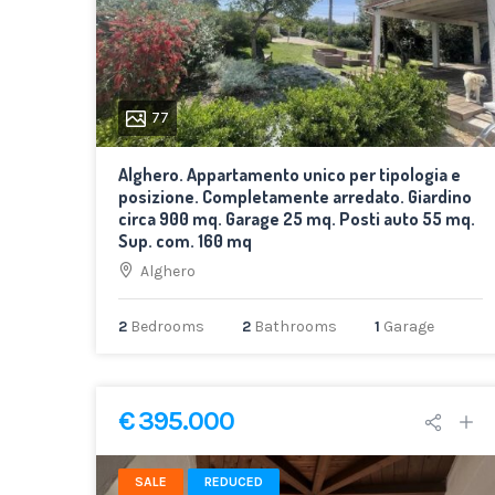
77
Alghero. Appartamento unico per tipologia e
posizione. Completamente arredato. Giardino
circa 900 mq. Garage 25 mq. Posti auto 55 mq.
Sup. com. 160 mq
Alghero
2
Bedrooms
2
Bathrooms
1
Garage
€ 395.000
SALE
REDUCED