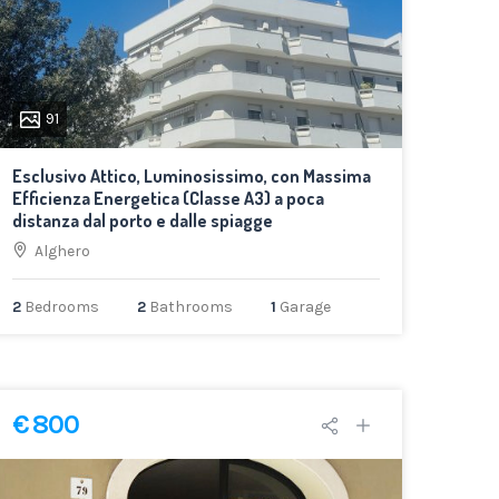
91
Esclusivo Attico, Luminosissimo, con Massima
Efficienza Energetica (Classe A3) a poca
distanza dal porto e dalle spiagge
Alghero
2
Bedrooms
2
Bathrooms
1
Garage
€ 800