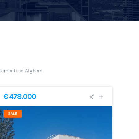
rtamenti ad Alghero.
€ 478.000
SALE