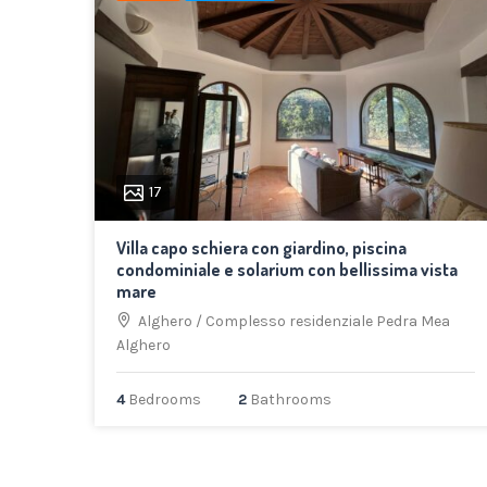
17
Villa capo schiera con giardino, piscina
condominiale e solarium con bellissima vista
mare
Alghero
/
Complesso residenziale Pedra Mea
Alghero
4
Bedrooms
2
Bathrooms