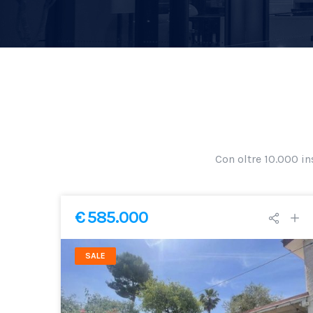
Con oltre 10.000 in
€ 585.000
SALE