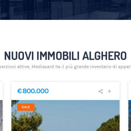
NUOVI IMMOBILI ALGHERO
serzioni attive, Mediasard ha il più grande inventario di appa
€ 800.000
SALE