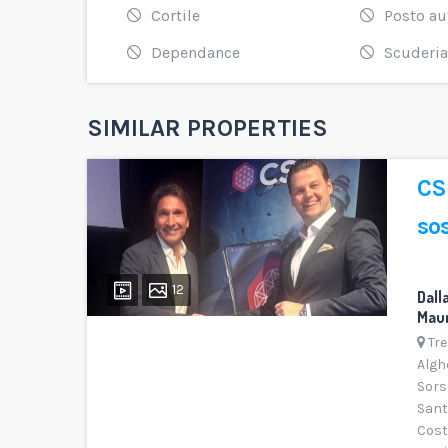
Cortile
Posto au
Dependance
Scuderia
SIMILAR PROPERTIES
CSR
€ 395.000
sos
SALE
REDUCED
12
17
Dall
Maur
Villa capo schiera con giardi
Tr
condominiale e solarium co
Algh
bellissima vista mare
Sors
Complesso residenziale Pe
Sant
Alghero
/
Alghero
Cost