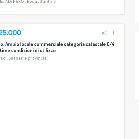
ilia ALGHERO
,
Bosa
,
Stintino
125.000
o. Ampio locale commerciale categoria catastale C/4
ttime condizioni di utilizzo
rso
,
Sassari e provincia