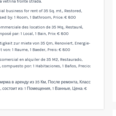
a vetrina fronte strada.
business for rent of 35 Sq. mt., Restored,
sed by: 1 Room, 1 Bathroom, Price: € 800
mmerciale des location de 35 Mq, Restauré,
posé par: 1 Local, 1 Bain, Prix: € 800
gkeit zur miete von 35 Qm, Renoviert, Energie-
 von: 1 Raume, 1 Baeder, Preis: € 800
omercial en alquiler de 35 M2, Restaurado,
o, compuesto por: 1 Habitaciones, 1 Baños, Precio:
ирма в аренду из 35 Км, После ремонта, Класс
 состоит из: 1 Помещения, 1 Ванные, Цена: €