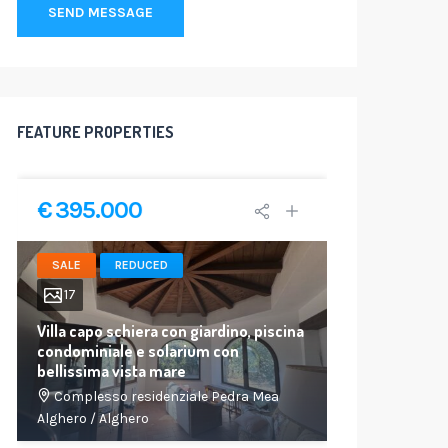
SEND MESSAGE
FEATURE PROPERTIES
€ 395.000
NEWS
SALE
REDUCED
SALE
17
Villa capo schiera con giardino, piscina
condominiale e solarium con
6
bellissima vista mare
Mediasard
Complesso residenziale Pedra Mea
Credit
Alghero
/
Alghero
Alghero