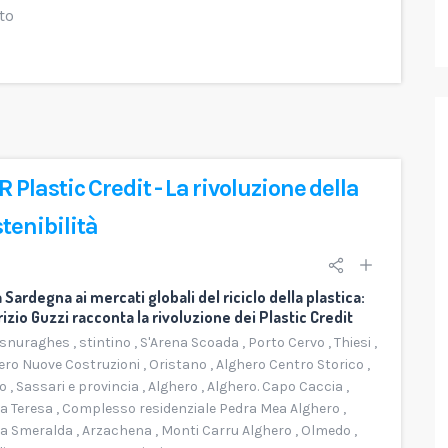
to
 Plastic Credit - La rivoluzione della
NEWS
tenibilità
SALE
a Sardegna ai mercati globali del riciclo della plastica:
izio Guzzi racconta la rivoluzione dei Plastic Credit
no, piscina
esnuraghes
,
stintino
,
S'Arena Scoada
,
Porto Cervo
,
Thiesi
,
n
6
ero Nuove Costruzioni
,
Oristano
,
Alghero Centro Storico
,
o
,
Sassari e provincia
,
Alghero
,
Alghero. Capo Caccia
,
Mediasard entra nel mondo del Plastic
dra Mea
a Teresa
,
Complesso residenziale Pedra Mea Alghero
,
Credit
a Smeralda
,
Arzachena
,
Monti Carru Alghero
,
Olmedo
,
Alghero