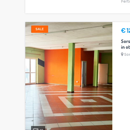
Fert
118 Mq.
4
2
€ 
SALE
Sors
in o
So