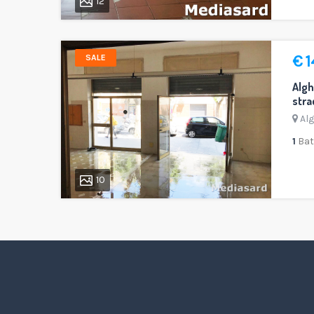
12
€ 
SALE
Algh
stra
Al
1
Ba
10