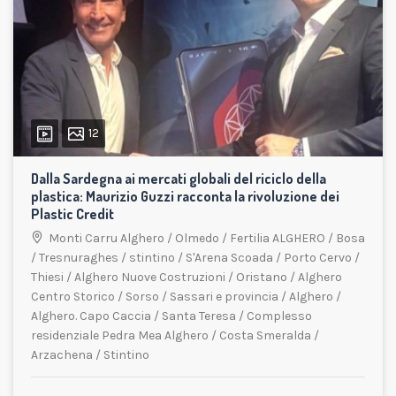
12
Dalla Sardegna ai mercati globali del riciclo della
plastica: Maurizio Guzzi racconta la rivoluzione dei
Plastic Credit
Monti Carru Alghero
/
Olmedo
/
Fertilia ALGHERO
/
Bosa
/
Tresnuraghes
/
stintino
/
S'Arena Scoada
/
Porto Cervo
/
Thiesi
/
Alghero Nuove Costruzioni
/
Oristano
/
Alghero
Centro Storico
/
Sorso
/
Sassari e provincia
/
Alghero
/
Alghero. Capo Caccia
/
Santa Teresa
/
Complesso
residenziale Pedra Mea Alghero
/
Costa Smeralda
/
Arzachena
/
Stintino