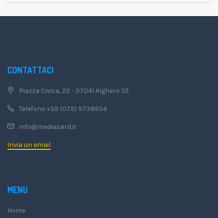
CONTATTACI
Piazza Civica, 22 - 07041 Alghero SS
Telefono +39 (079) 9738934
info@mediasard.it
Invia un email
MENU
Home