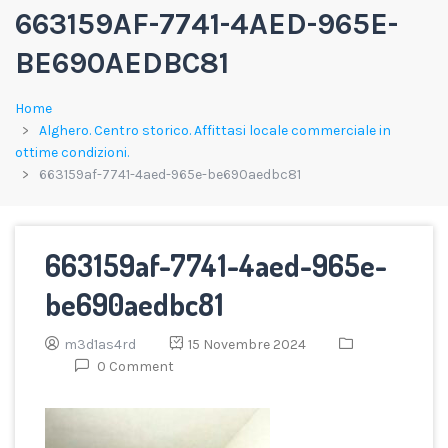
663159AF-7741-4AED-965E-
BE690AEDBC81
Home
Alghero. Centro storico. Affittasi locale commerciale in
ottime condizioni.
663159af-7741-4aed-965e-be690aedbc81
663159af-7741-4aed-965e-
be690aedbc81
m3d1as4rd
15 Novembre 2024
0 Comment