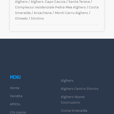
Alghero
/
Alghero. Capo Caccia
/
Santa Teresa
/
Complesso residenziale Pedra Mea Alghero
/
Costa
Smeralda
/
Arzachena
/
Monti Carru Alghero
/
Olmedo
/
Stintino
MENU
Alghero
Home
Alghero Centro Storico
Vendita
Alghero Nuove
Costruzioni
Affitto
Costa Smeralda
Chi siamo