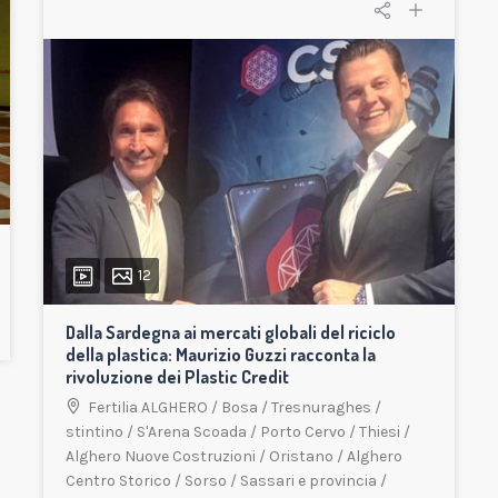
12
Dalla Sardegna ai mercati globali del riciclo
della plastica: Maurizio Guzzi racconta la
rivoluzione dei Plastic Credit
Fertilia ALGHERO
/
Bosa
/
Tresnuraghes
/
stintino
/
S'Arena Scoada
/
Porto Cervo
/
Thiesi
/
Alghero Nuove Costruzioni
/
Oristano
/
Alghero
Centro Storico
/
Sorso
/
Sassari e provincia
/