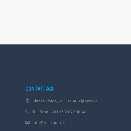
CONTATTACI
Piazza Civica, 22 - 07041 Alghero SS
Telefono +39 (079) 9738934
info@mediasard.it