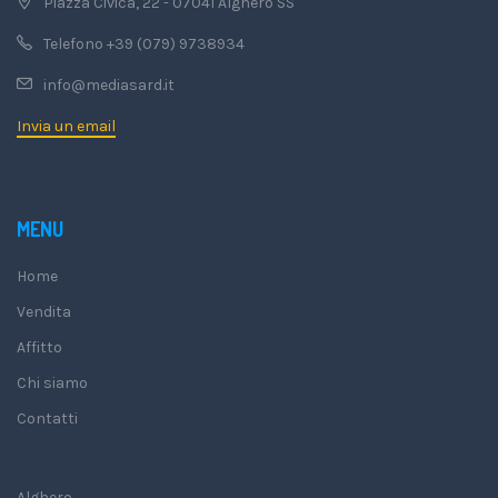
Piazza Civica, 22 - 07041 Alghero SS
Telefono +39 (079) 9738934
info@mediasard.it
Invia un email
MENU
Home
Vendita
Affitto
Chi siamo
Contatti
Alghero