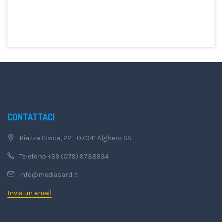
CONTATTACI
Piazza Civica, 22 - 07041 Alghero SS
Telefono +39 (079) 9738934
info@mediasard.it
Invia un email