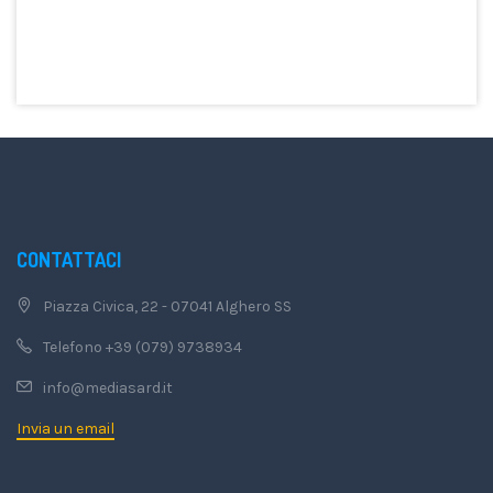
CONTATTACI
Piazza Civica, 22 - 07041 Alghero SS
Telefono +39 (079) 9738934
info@mediasard.it
Invia un email