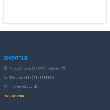
CONTATTACI
Piazza Civica, 22 - 07041 Alghero SS
Telefono +39 (079) 9738934
info@mediasard.it
Invia un email