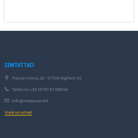
CONTATTACI
Piazza Civica, 22 - 07041 Alghero SS
Telefono +39 (079) 9738934
info@mediasard.it
Invia un email