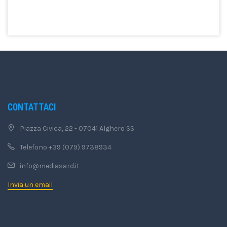
CONTATTACI
Piazza Civica, 22 - 07041 Alghero SS
Telefono +39 (079) 9738934
info@mediasard.it
Invia un email