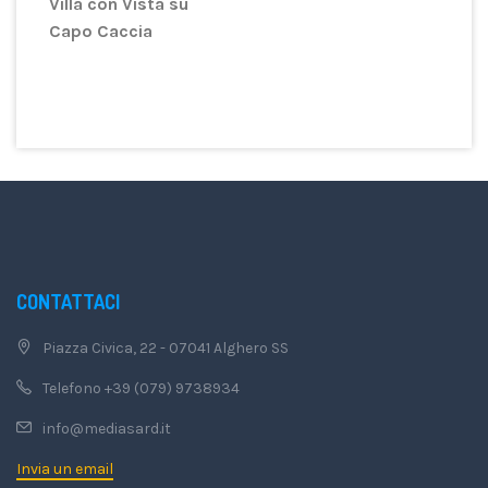
Villa con Vista su
Capo Caccia
CONTATTACI
Piazza Civica, 22 - 07041 Alghero SS
Telefono +39 (079) 9738934
info@mediasard.it
Invia un email