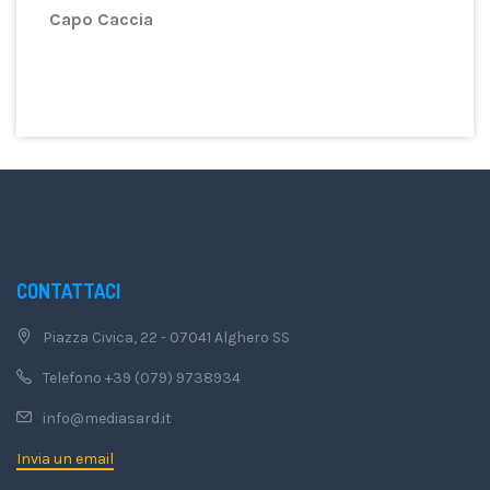
Capo Caccia
CONTATTACI
Piazza Civica, 22 - 07041 Alghero SS
Telefono +39 (079) 9738934
info@mediasard.it
Invia un email