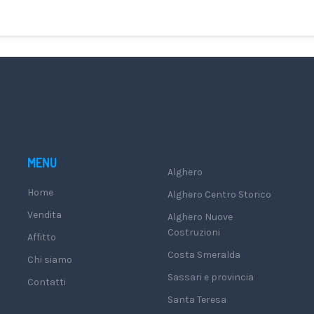
MENU
Alghero
Home
Alghero Centro Storico
Vendita
Alghero Nuove
Costruzioni
Affitto
Costa Smeralda
Chi siamo
Sassari e provincia
Contatti
Santa Teresa