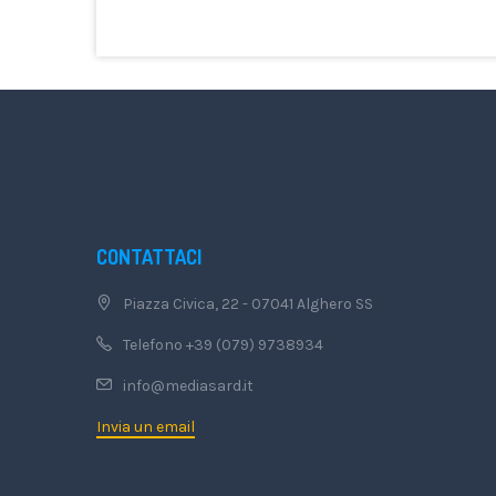
CONTATTACI
Piazza Civica, 22 - 07041 Alghero SS
Telefono +39 (079) 9738934
info@mediasard.it
Invia un email