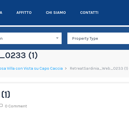
TA
AFFITTO
CHI SIAMO
CONTATTI
0233 (1)
giosa Villa con Vista su Capo Caccia
RetreatSardinia_Web_0233 (1)
(1)
0 Comment