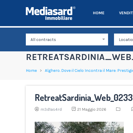
HOME
VENDI
RETREATSARDINIA_WEB_
Home
Alghero. Dove il Cielo Incontra il Mare: Presti
RetreatSardinia_Web_0233 
m3d1as4rd
21 Maggio 2026