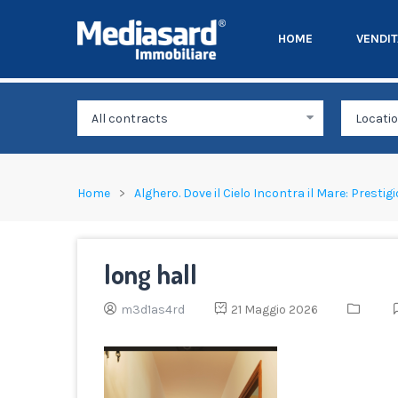
HOME
VENDI
Home
Alghero. Dove il Cielo Incontra il Mare: Presti
long hall
m3d1as4rd
21 Maggio 2026