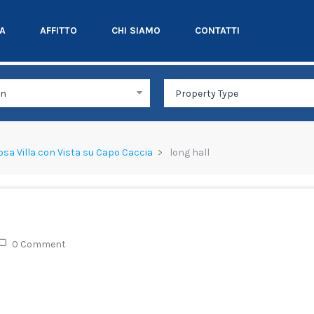
TA
AFFITTO
CHI SIAMO
CONTATTI
giosa Villa con Vista su Capo Caccia
long hall
0 Comment