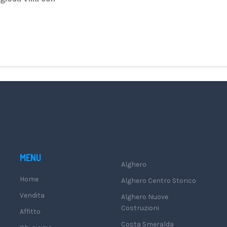
MENU
Alghero
Home
Alghero Centro Storico
Vendita
Alghero Nuove
Costruzioni
Affitto
Costa Smeralda