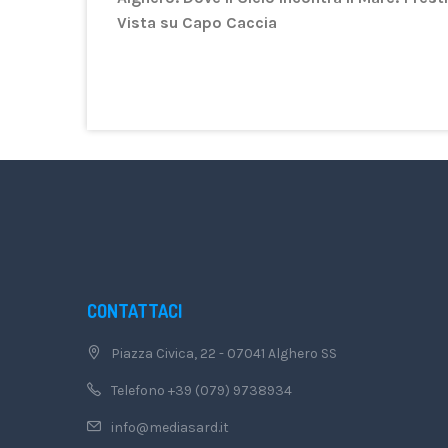
Vista su Capo Caccia
CONTATTACI
Piazza Civica, 22 - 07041 Alghero SS
Telefono +39 (079) 9738934
info@mediasard.it