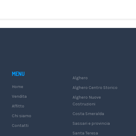
MENU
Alghero
Home
Alghero Centro Storico
Vendita
Alghero Nuove
Costruzioni
Affitto
Costa Smeralda
Chi siamo
Sassari e provincia
Contatti
Santa Teresa