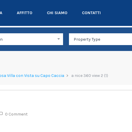
TA
AFFITTO
CHI SIAMO
CONTATTI
giosa Villa con Vista su Capo Caccia
a nice 360 view 2 (1)
0 Comment