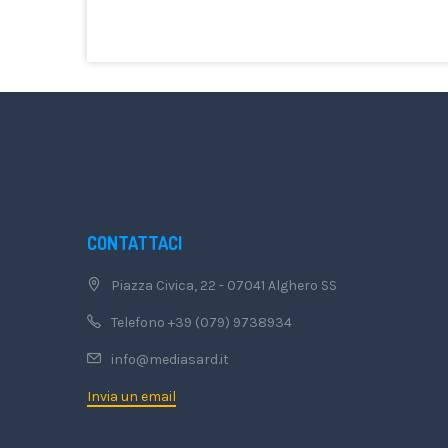
CONTATTACI
Piazza Civica, 22 - 07041 Alghero SS
Telefono +39 (079) 9738934
info@mediasard.it
Invia un email