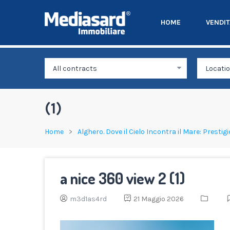
HOME
VENDI
(1)
Home
Alghero. Dove il Cielo Incontra il Mare: Presti
a nice 360 view 2 (1)
m3d1as4rd
21 Maggio 2026