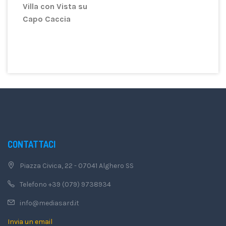
Villa con Vista su
Capo Caccia
CONTATTACI
Piazza Civica, 22 - 07041 Alghero SS
Telefono +39 (079) 9738934
info@mediasard.it
Invia un email