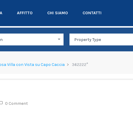
TA
AFFITTO
CHI SIAMO
CONTATTI
giosa Villa con Vista su Capo Caccia
362222°
0 Comment