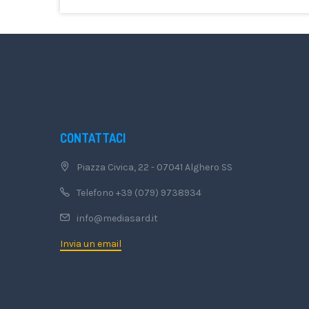
CONTATTACI
Piazza Civica, 22 - 07041 Alghero SS
Telefono +39 (079) 9738934
info@mediasard.it
Invia un email