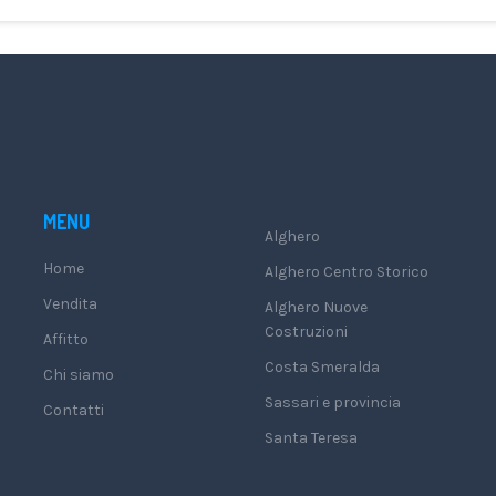
MENU
Alghero
Home
Alghero Centro Storico
Vendita
Alghero Nuove
Costruzioni
Affitto
Costa Smeralda
Chi siamo
Sassari e provincia
Contatti
Santa Teresa