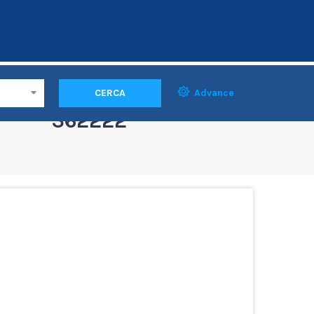
CERCA
Advance
362222°