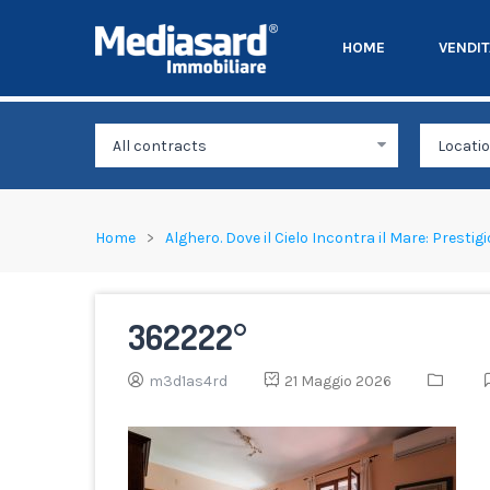
HOME
VENDI
Home
Alghero. Dove il Cielo Incontra il Mare: Presti
362222°
m3d1as4rd
21 Maggio 2026