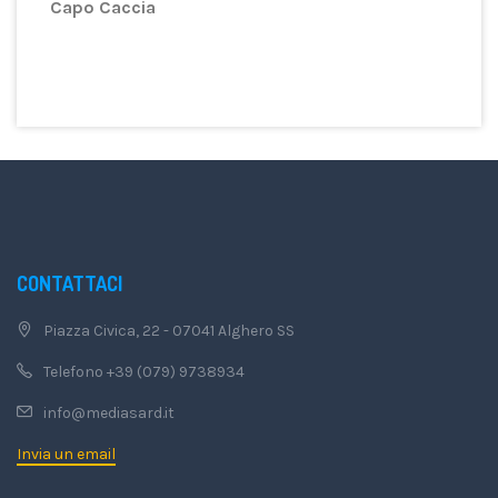
Capo Caccia
CONTATTACI
Piazza Civica, 22 - 07041 Alghero SS
Telefono +39 (079) 9738934
info@mediasard.it
Invia un email