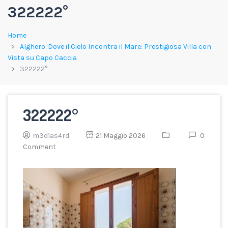
322222°
Home
Alghero. Dove il Cielo Incontra il Mare: Prestigiosa Villa con
Vista su Capo Caccia
322222°
322222°
m3d1as4rd
21 Maggio 2026
0
Comment