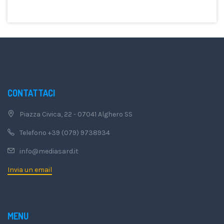
CONTATTACI
Piazza Civica, 22 - 07041 Alghero SS
Telefono +39 (079) 9738934
info@mediasard.it
Invia un email
MENU