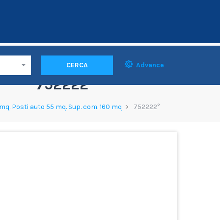
CERCA
Advance
752222°
mq. Posti auto 55 mq. Sup. com. 160 mq
752222°