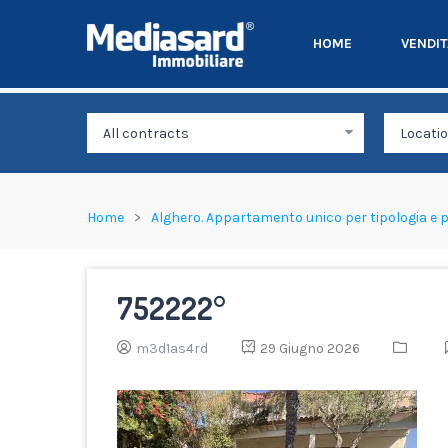
HOME
VENDI
Home
Alghero. Appartamento unico per tipologia e 
752222°
m3d1as4rd
29 Giugno 2026