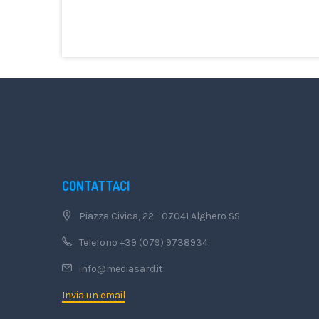
CONTATTACI
Piazza Civica, 22 - 07041 Alghero SS
Telefono +39 (079) 9738934
info@mediasard.it
Invia un email