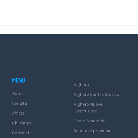
MENU
Alghero
Home
Alghero Centro Storico
Vendita
Alghero Nuove
Costruzioni
Affitto
Costa Smeralda
Chi siamo
Sassari e provincia
Contatti