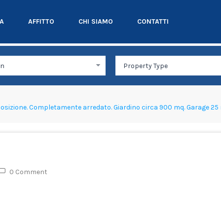
TA
AFFITTO
CHI SIAMO
CONTATTI
posizione. Completamente arredato. Giardino circa 900 mq. Garage 25 
0 Comment