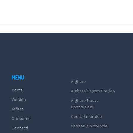
MENU
Alghero
Home
Alghero Centro Storico
Vendita
Alghero Nuove
Costruzioni
Affitto
Costa Smeralda
Chi siamo
Sassari e provincia
Contatti