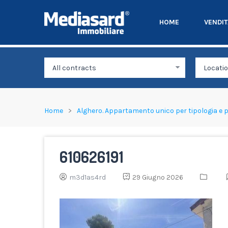
HOME
VENDI
Home
Alghero. Appartamento unico per tipologia e 
610626191
m3d1as4rd
29 Giugno 2026