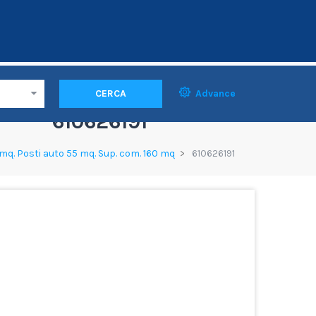
CERCA
Advance
610626191
mq. Posti auto 55 mq. Sup. com. 160 mq
610626191