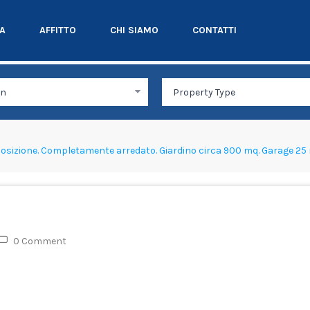
TA
AFFITTO
CHI SIAMO
CONTATTI
posizione. Completamente arredato. Giardino circa 900 mq. Garage 25 
0 Comment