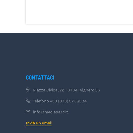
CONTATTACI
Piazza Civica, 22 - 07041 Alghero SS
Telefono +39 (079) 9738934
info@mediasard.it
Invia un email