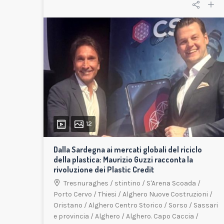
12
Dalla Sardegna ai mercati globali del riciclo
della plastica: Maurizio Guzzi racconta la
rivoluzione dei Plastic Credit
Tresnuraghes
/
stintino
/
S'Arena Scoada
/
Porto Cervo
/
Thiesi
/
Alghero Nuove Costruzioni
/
Oristano
/
Alghero Centro Storico
/
Sorso
/
Sassari
e provincia
/
Alghero
/
Alghero. Capo Caccia
/