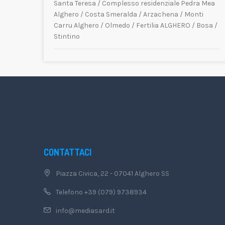
Santa Teresa
/
Complesso residenziale Pedra Mea
Alghero
/
Costa Smeralda
/
Arzachena
/
Monti
Carru Alghero
/
Olmedo
/
Fertilia ALGHERO
/
Bosa
/
Stintino
CONTATTACI
Piazza Civica, 22 - 07041 Alghero SS
Telefono +39 (079) 9738934
info@mediasard.it