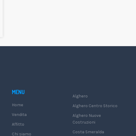
MENU
Alghero
Home
Alghero Centro Storico
Vendita
Alghero Nuove
Costruzioni
Affitto
Costa Smeralda
Chi siamo