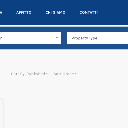
TA
AFFITTO
CHI SIAMO
CONTATTI
Sort By:
Published
Sort Order: