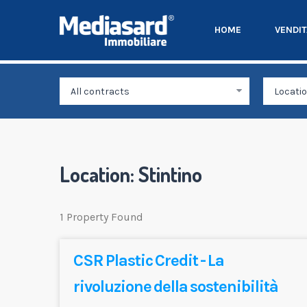
HOME
VENDI
Location:
Stintino
1 Property Found
CSR Plastic Credit - La
rivoluzione della sostenibilità