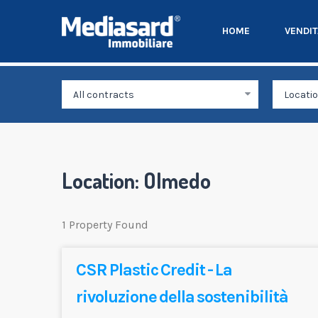
HOME
VENDI
Location:
Olmedo
1 Property Found
CSR Plastic Credit - La
rivoluzione della sostenibilità