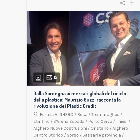
12
Dalla Sardegna ai mercati globali del riciclo
della plastica: Maurizio Guzzi racconta la
rivoluzione dei Plastic Credit
Fertilia ALGHERO
/
Bosa
/
Tresnuraghes
/
stintino
/
S'Arena Scoada
/
Porto Cervo
/
Thiesi
/
Alghero Nuove Costruzioni
/
Oristano
/
Alghero
Centro Storico
/
Sorso
/
Sassari e provincia
/