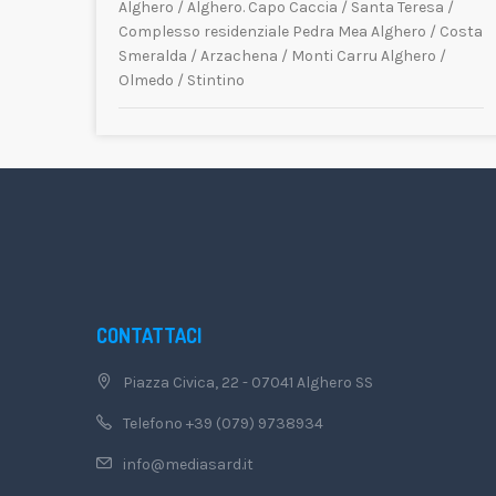
Alghero
/
Alghero. Capo Caccia
/
Santa Teresa
/
Complesso residenziale Pedra Mea Alghero
/
Costa
Smeralda
/
Arzachena
/
Monti Carru Alghero
/
Olmedo
/
Stintino
CONTATTACI
Piazza Civica, 22 - 07041 Alghero SS
Telefono +39 (079) 9738934
info@mediasard.it