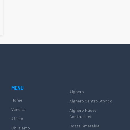
MENU
Alghero
Home
Alghero Centro Storico
Vendita
Alghero Nuove
Costruzioni
Affitto
Costa Smeralda
Chi siamo