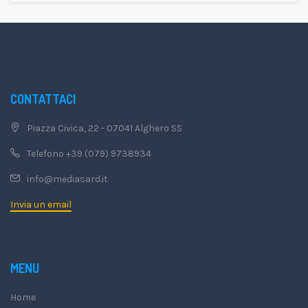
CONTATTACI
Piazza Civica, 22 - 07041 Alghero SS
Telefono +39 (079) 9738934
info@mediasard.it
Invia un email
MENU
Home