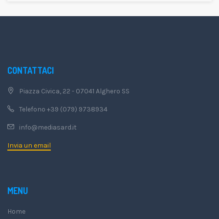
CONTATTACI
Piazza Civica, 22 - 07041 Alghero SS
Telefono +39 (079) 9738934
info@mediasard.it
Invia un email
MENU
Home