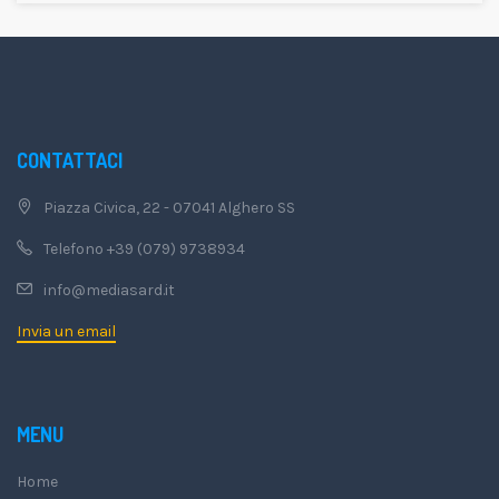
CONTATTACI
Piazza Civica, 22 - 07041 Alghero SS
Telefono +39 (079) 9738934
info@mediasard.it
Invia un email
MENU
Home