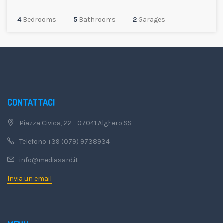
4
Bedrooms
5
Bathrooms
2
Garages
CONTATTACI
Piazza Civica, 22 - 07041 Alghero SS
Telefono +39 (079) 9738934
info@mediasard.it
Invia un email