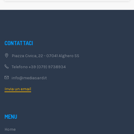
CONTATTACI
Piazza Civica, 22 - 07041 Alghero SS
Telefono +39 (079) 9738934
info@mediasard.it
Invia un email
MENU
Home