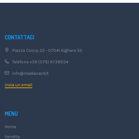
CONTATTACI
Piazza Civica, 22 - 07041 Alghero SS
Telefono +39 (079) 9738934
info@mediasard.it
Invia un email
MENU
Home
Vendita