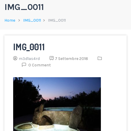
IMG_0011
Home
IMG_0011
IMG_0011
IMG_0011
m3d1as4rd
7 Settembre 2018
0 Comment