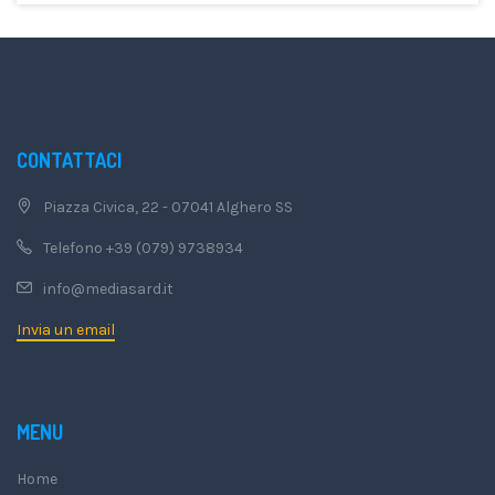
CONTATTACI
Piazza Civica, 22 - 07041 Alghero SS
Telefono +39 (079) 9738934
info@mediasard.it
Invia un email
MENU
Home