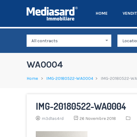
HOME
VENDI
WA0004
Home
IMG-20180522-WA0004
IMG-20180522-W
IMG-20180522-WA0004
m3d1as4rd
26 Novembre 2018