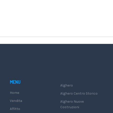
MENU
Alghero
Home
Alghero Centro Storico
Vendita
Alghero Nuove
Costruzioni
Affitto