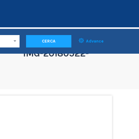
CERCA
Advance
IMG-20180522-