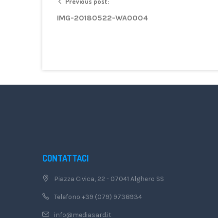
Previous post:
IMG-20180522-WA0004
CONTATTACI
Piazza Civica, 22 - 07041 Alghero SS
Telefono +39 (079) 9738934
info@mediasard.it