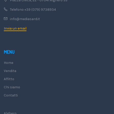
Piazza Civica, 22 - 07041 Alghero SS
Telefono +39 (079) 9738934
info@mediasard.it
Invia un email
MENU
Home
Vendita
Affitto
Chi siamo
Contatti
Alghero