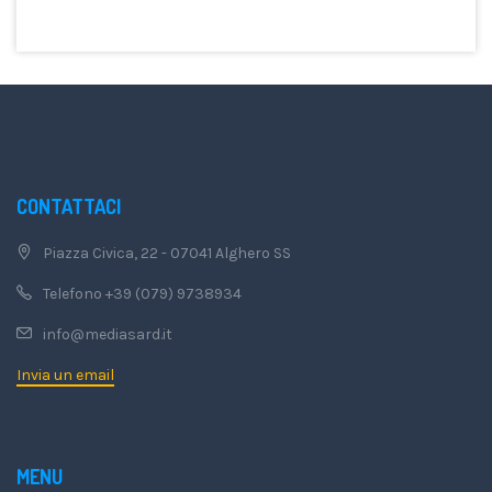
CONTATTACI
Piazza Civica, 22 - 07041 Alghero SS
Telefono +39 (079) 9738934
info@mediasard.it
Invia un email
MENU