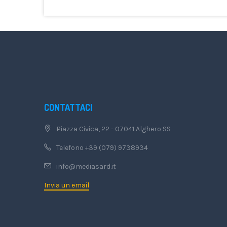
CONTATTACI
Piazza Civica, 22 - 07041 Alghero SS
Telefono +39 (079) 9738934
info@mediasard.it
Invia un email