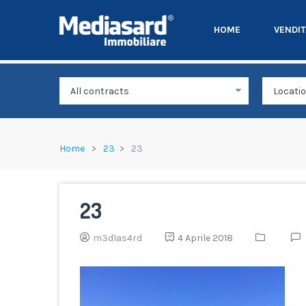
HOME
VENDI
Home
23
23
23
m3d1as4rd
4 Aprile 2018