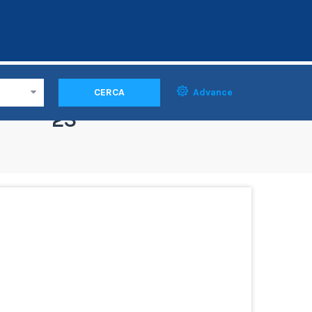
CERCA
Advance
23