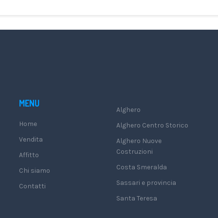
MENU
Alghero
Home
Alghero Centro Storico
Vendita
Alghero Nuove
Costruzioni
Affitto
Costa Smeralda
Chi siamo
Sassari e provincia
Contatti
Santa Teresa