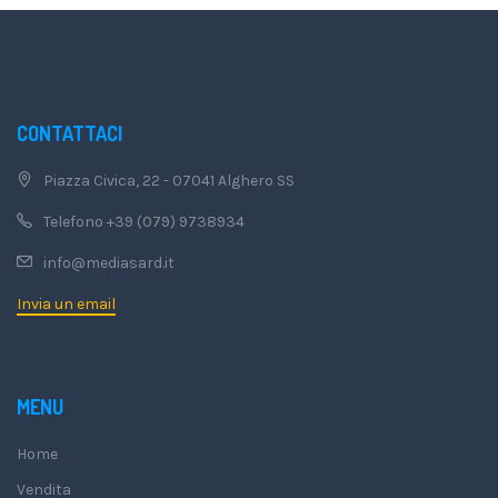
CONTATTACI
Piazza Civica, 22 - 07041 Alghero SS
Telefono +39 (079) 9738934
info@mediasard.it
Invia un email
MENU
Home
Vendita