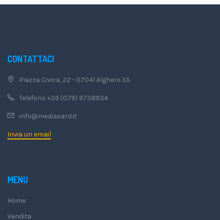
CONTATTACI
Piazza Civica, 22 - 07041 Alghero SS
Telefono +39 (079) 9738934
info@mediasard.it
Invia un email
MENU
Home
Vendita