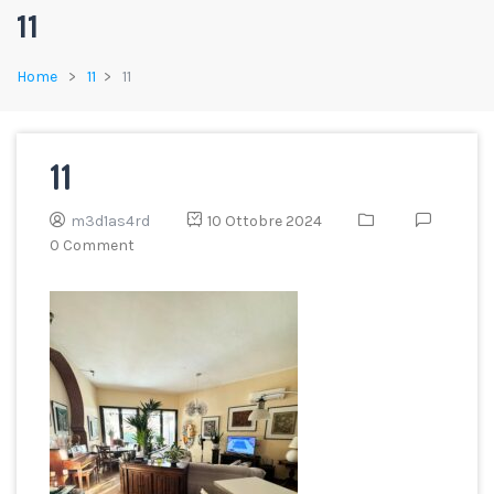
11
Home
11
11
11
m3d1as4rd
10 Ottobre 2024
0 Comment