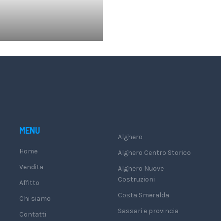
MENU
Alghero
Home
Alghero Centro Storico
Vendita
Alghero Nuove
Costruzioni
Affitto
Costa Smeralda
Chi siamo
Sassari e provincia
Contatti