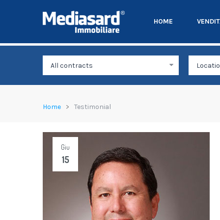
HOME
VENDI
Home
Testimonial
Giu
15