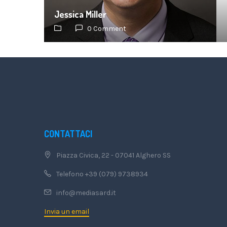
Jessica Miller
0 Comment
CONTATTACI
Piazza Civica, 22 - 07041 Alghero SS
Telefono +39 (079) 9738934
info@mediasard.it
Invia un email