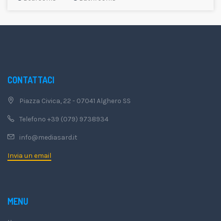
CONTATTACI
Piazza Civica, 22 - 07041 Alghero SS
Telefono +39 (079) 9738934
info@mediasard.it
Invia un email
MENU