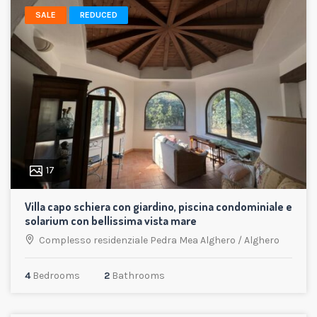
SALE
REDUCED
17
Villa capo schiera con giardino, piscina condominiale e
solarium con bellissima vista mare
Complesso residenziale Pedra Mea Alghero
/
Alghero
4
Bedrooms
2
Bathrooms