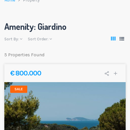
Home
Property
Amenity:
Giardino
Sort By:
Sort Order:
5 Properties Found
€ 800.000
SALE