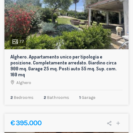
77
Alghero. Appartamento unico per tipologia e
posizione. Completamente arredato. Giardino circa
900 mq. Garage 25 mq. Posti auto 55 mq. Sup. com.
160 mq
Alghero
2
Bedrooms
2
Bathrooms
1
Garage
€ 395.000